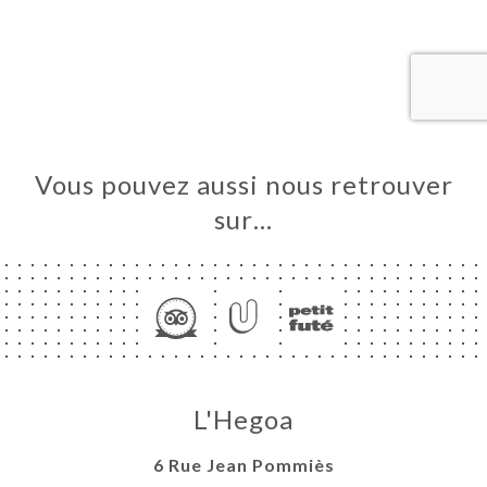
UEIL
RVER
ERIE
IS
RTE
Vous pouvez aussi nous retrouver
TACT
sur…
L'Hegoa
6 Rue Jean Pommiès