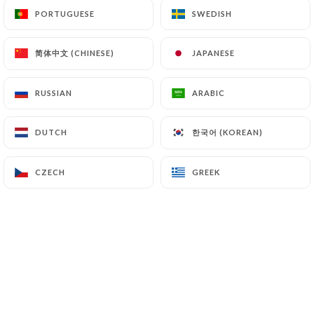
PORTUGUESE
PORTUGUESE
SWEDISH
SWEDISH
Mélanie S. rated
简体中文 (CHINESE)
简体中文 (CHINESE)
JAPANESE
JAPANESE
M
5/5
07/07/2026
•
10:26
RUSSIAN
RUSSIAN
ARABIC
ARABIC
한국어 (KOREAN)
한국어 (KOREAN)
DUTCH
DUTCH
PIERRE-OLIVIER P. rated
P
5/5
Cadre excellent, équipe sympathique,
CZECH
CZECH
GREEK
GREEK
plats bien présentés et de qualité. Cela
donne envie d'y retourner !
07/05/2026
•
06:14
Chloé L. rated
C
5/5
Repas excellent. Très bon rapport qualité