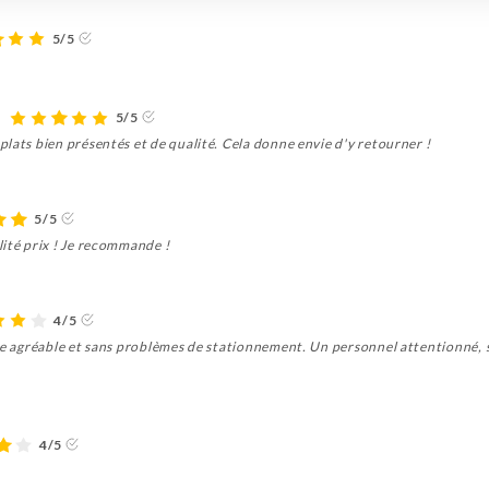
5/5
5/5
lats bien présentés et de qualité. Cela donne envie d'y retourner !
5/5
lité prix ! Je recommande !
4/5
re agréable et sans problèmes de stationnement. Un personnel attentionné, s
4/5