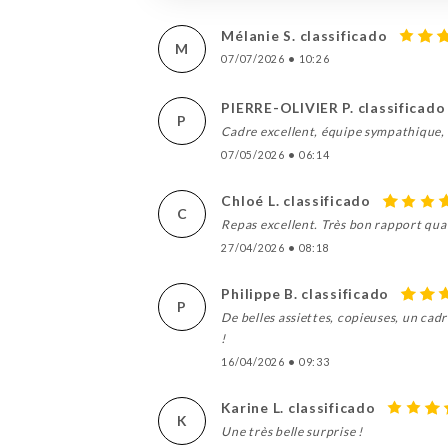
Mélanie S. classificado
M
07/07/2026
•
10:26
PIERRE-OLIVIER P. classificado
P
Cadre excellent, équipe sympathique, p
07/05/2026
•
06:14
Chloé L. classificado
C
Repas excellent. Très bon rapport qua
27/04/2026
•
08:18
Philippe B. classificado
P
De belles assiettes, copieuses, un cad
!
16/04/2026
•
09:33
Karine L. classificado
K
Une très belle surprise !