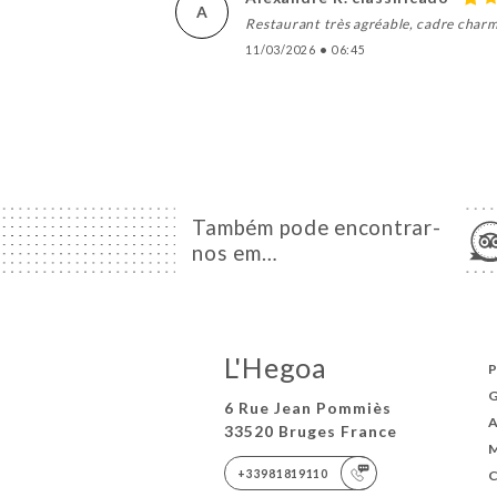
A
Restaurant très agréable, cadre charma
11/03/2026
•
06:45
Também pode encontrar-
nos em…
L'Hegoa
6 Rue Jean Pommiès
33520 Bruges France
+33981819110