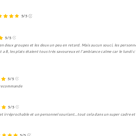
5/5
5/5
n deux groupes et les deux un peu en retard. Mais aucun souci, les personne
 8, les plats étaient tous très savoureux et l'ambiance calme car le lundi c'
5/5
e recommande
5/5
 et irréprochable et un personnel souriant…tout cela dans un super cadre et
5/5