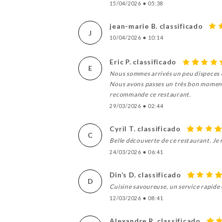
15/04/2026
•
05:38
jean-marie B. classificado
J
10/04/2026
•
10:14
Eric P. classificado
E
Nous sommes arrivés un peu dispeces e
Nous avons passes un très bon moment a
recommande ce restaurant.
29/03/2026
•
02:44
Cyril T. classificado
C
Belle découverte de ce restaurant. J
24/03/2026
•
06:41
Din’s D. classificado
D
Cuisine savoureuse, un service rapide
12/03/2026
•
08:41
Alexandre R. classificado