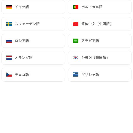
ドイツ語
ドイツ語
ポルトガル語
ポルトガル語
Mélanie S.の評価
スウェーデン語
スウェーデン語
简体中文（中国語）
简体中文（中国語）
M
5/5
07/07/2026
•
10:26
ロシア語
ロシア語
アラビア語
アラビア語
PIERRE-OLIVIER P.の評価
オランダ語
オランダ語
한국어（韓国語）
한국어（韓国語）
P
5/5
Cadre excellent, équipe sympathique,
チェコ語
チェコ語
ギリシャ語
ギリシャ語
plats bien présentés et de qualité. Cela
donne envie d'y retourner !
07/05/2026
•
06:14
Chloé L.の評価
C
5/5
Repas excellent. Très bon rapport qualité