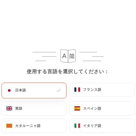
メニュー
JA
/
ホーム
レビュー
レビュー
使用する言語を選択してください：
使用する言語を選択してください：
フランス語
フランス語
日本語
日本語
38 Uniitiのレビュー
英語
英語
スペイン語
スペイン語
4.8 / 5
カタルーニャ語
カタルーニャ語
イタリア語
イタリア語
100%リアル、検証済みレビュー。