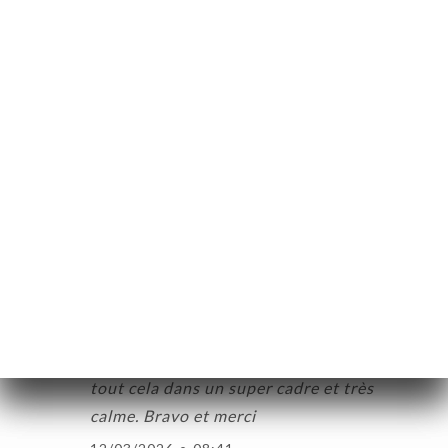
ニ
recommande ce restaurant.
ー
29/03/2026
•
02:44
絡
Cyril T.の評価
C
5/5
Belle découverte de ce restaurant. Je
recommande
24/03/2026
•
06:41
Din’s D.の評価
D
5/5
Cuisine savoureuse, un service rapide et
irréprochable et un personnel souriant…
tout cela dans un super cadre et très
calme. Bravo et merci