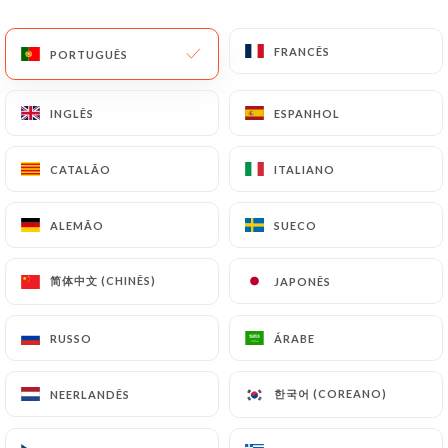
PT
MENU
FRANCÊS
FRANCÊS
PORTUGUÊS
PORTUGUÊS
INGLÊS
INGLÊS
ESPANHOL
ESPANHOL
CATALÃO
CATALÃO
ITALIANO
ITALIANO
/
PÁGINA INICIAL
CONTACTO
Contacto
ALEMÃO
ALEMÃO
SUECO
SUECO
简体中文 (CHINÊS)
简体中文 (CHINÊS)
JAPONÊS
JAPONÊS
RUSSO
RUSSO
ÁRABE
ÁRABE
한국어 (COREANO)
한국어 (COREANO)
NEERLANDÊS
NEERLANDÊS
L'Hegoa