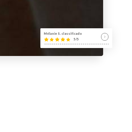
Mélanie S. classificado
5/5
e hôtelière et a quelques pas
a restaurant vous accueille du