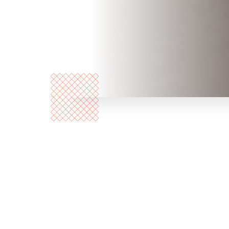
Quem
somos?